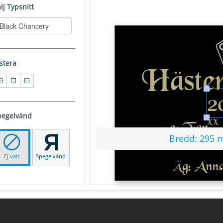
̈lj Typsnitt
stera
pegelvänd
Bredd:
295 
Ej valt
Spegelvänd