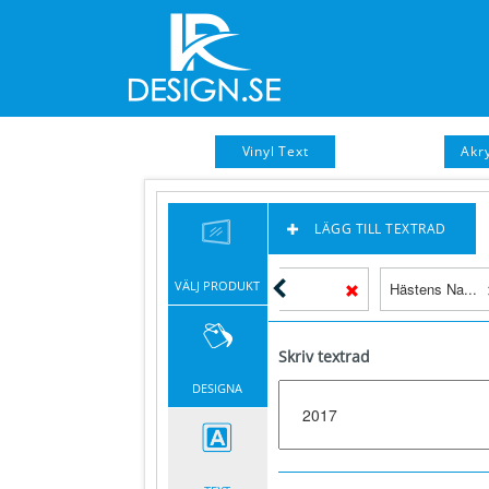
Vinyl Text
Akry
LÄGG TILL TEXTRAD
VÄLJ PRODUKT
e: Far
xx
Hästens Na...
Skriv textrad
DESIGNA