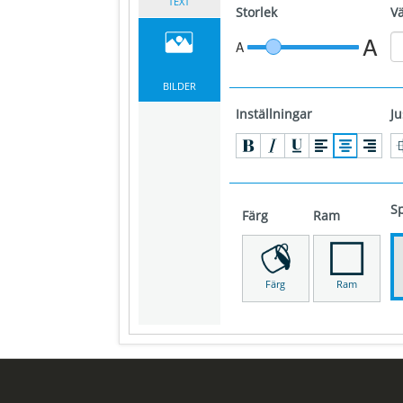
TEXT
Storlek
Va
A
A
BILDER
Inställningar
Ju
S
Färg
Ram
Färg
Ram