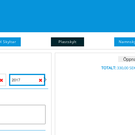
l Skyltar
Plastskylt
Namnsky
Öppna
TOTALT:
330,00 SE
2017