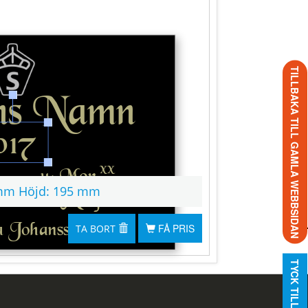
TILLBAKA TILL GAMLA WEBBSIDAN
mm
Höjd:
195 mm
FÅ PRIS
TA BORT
TYCK TILL