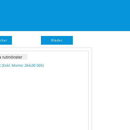
ltar
Kläder
ID-Brickor
 rutmönster
K
(Exkl. Moms:
264,00 SEK
)