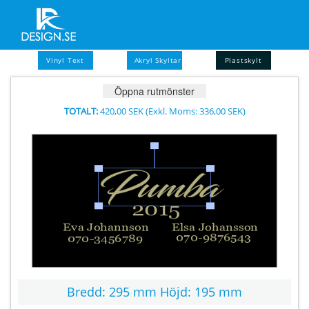
Vinyl Text
Akryl Skyltar
Plastskylt
Öppna rutmönster
TOTALT:
420,00 SEK
(Exkl. Moms:
336,00 SEK
)
Bredd:
295 mm
Höjd:
195 mm