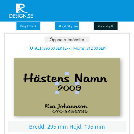
Vinyl Text
Akryl Skyltar
Plastskylt
Öppna rutmönster
TOTALT:
390,00 SEK
(Exkl. Moms:
312,00 SEK
)
Bredd:
295 mm
Höjd:
195 mm