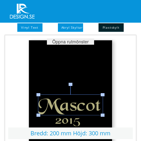
Vinyl Text
Akryl Skyltar
Plastskylt
Öppna rutmönster
TOTALT:
289,00 SEK
(Exkl. Moms:
231,20 SEK
)
Bredd:
200 mm
Höjd:
300 mm