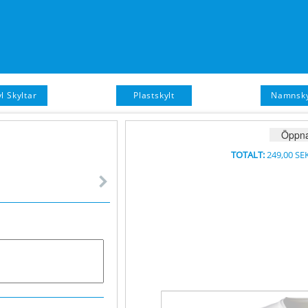
l Skyltar
Plastskylt
Namnsky
Öppna
TOTALT:
249,00 SE