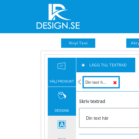
Vinyl Text
Akry
LÄGG TILL TEXTRAD
VÄLJ PRODUKT
Din text h...
Skriv textrad
DESIGNA