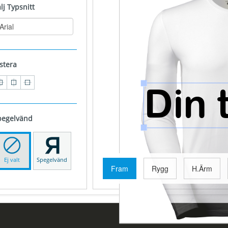
̈lj Typsnitt
stera
pegelvänd
Ej valt
Spegelvänd
Fram
Rygg
H.Ärm