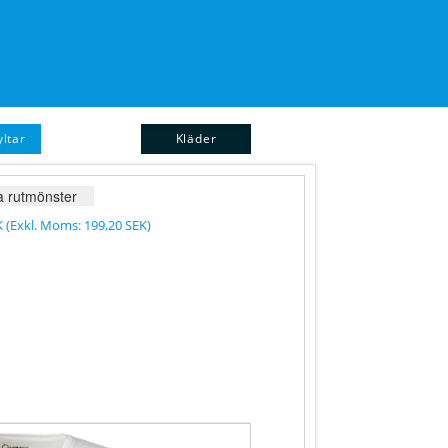
ltar
Kläder
ID-Brickor
 rutmönster
K
(Exkl. Moms:
199,20 SEK
)