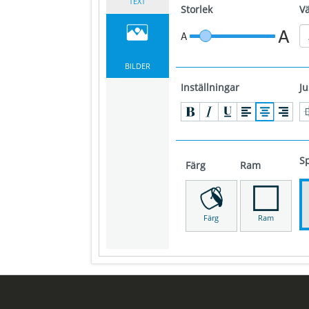
TEXT
Storlek
Va
A
A
BILDER
Inställningar
Ju
S
Färg
Ram
Färg
Ram