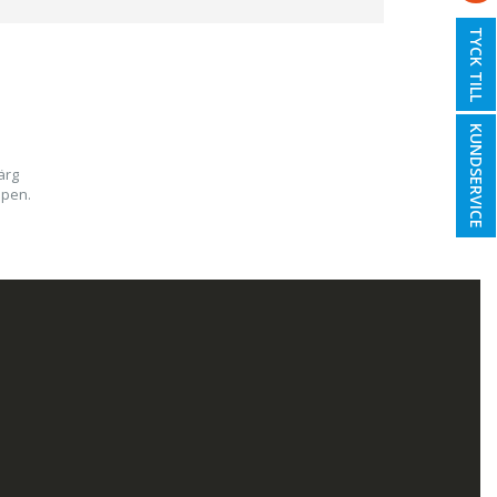
TYCK TILL
KUNDSERVICE
ärg
ppen.