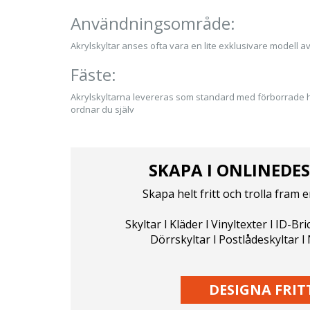
Användningsområde:
Akrylskyltar anses ofta vara en lite exklusivare modell av 
Fäste:
Akrylskyltarna levereras som standard med förborrade hå
ordnar du själv
SKAPA I ONLINEDE
Skapa helt fritt och trolla fram e
Skyltar l Kläder l Vinyltexter l ID-Bri
Dörrskyltar l Postlådeskyltar 
DESIGNA FRIT