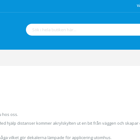
V
Sök
u hos oss.
d hjälp distanser kommer akrylskylten ut en bit från väggen och skapar ett 
rmåga vilket gör dekalerna lämpade för applicering utomhus.