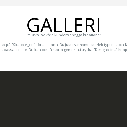
GALLERI
Ett urval av våra kunders snygga kreationer
icka på "Skapa egen" för att starta. Du justerar namn, storlek,typsnitt och f
att passa din idé. Du kan också starta genom att trycka "Designa fritt" kna