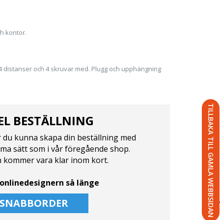
ch kontor.
 4 distanser och 4 skruvar med. Plugg och upphängning
TILLBAKA TILL GAMLA WEBBSIDAN
EL BESTÄLLNING
du kunna skapa din beställning med
ma sätt som i vår föregående shop.
 kommer vara klar inom kort.
onlinedesignern så länge
SNABBORDER