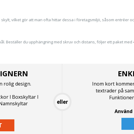
skylt, vilket gör att man ofta hittar dessa i företagsmiljö, såsom entréer o
l. Beställer du upphängning med skruv och distans, följer ett paket med
SIGNERN
ENK
n rolig design.
Inom kort kommer 
textrader på sam
ckor l Boxskyltar l
Funktionen
eller
l Namnskyltar
Använd 
T