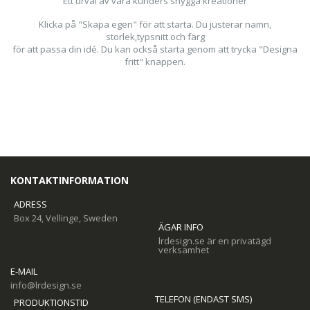
Ett urval av våra kunders snygga kreationer
Klicka på "Skapa egen" för att starta. Du justerar namn,
storlek,typsnitt och färg
för att passa din idé. Du kan också starta genom att trycka "Designa
fritt" knappen.
KONTAKTINFORMATION
ADRESS
Box 24, Vellinge, Sweden
ÄGAR INFO
lrdesign.se är en privatägd
verksamhet
E-MAIL
info@lrdesign.se
TELEFON (ENDAST SMS)
PRODUKTIONSTID