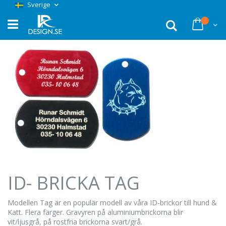
Hoppa
Sverige
till
innehållet
Sök
Du har 
ID- BRICKA TAG
Modellen Tag är en populär modell av våra ID-brickor till hund &
Katt. Flera färger. Gravyren på aluminiumbrickorna blir
vit/ljusgrå, på rostfria brickorna svart/grå.