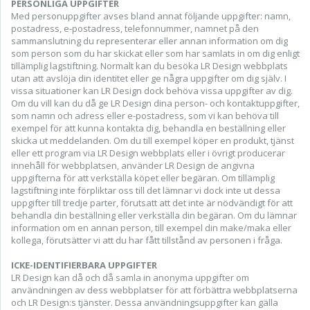
PERSONLIGA UPPGIFTER
Med personuppgifter avses bland annat följande uppgifter: namn,
postadress, e-postadress, telefonnummer, namnet på den
sammanslutning du representerar eller annan information om dig
som person som du har skickat eller som har samlats in om dig enligt
tillämplig lagstiftning. Normalt kan du besöka LR Design webbplats
utan att avslöja din identitet eller ge några uppgifter om dig själv. I
vissa situationer kan LR Design dock behöva vissa uppgifter av dig.
Om du vill kan du då ge LR Design dina person- och kontaktuppgifter,
som namn och adress eller e-postadress, som vi kan behöva till
exempel för att kunna kontakta dig, behandla en beställning eller
skicka ut meddelanden. Om du till exempel köper en produkt, tjänst
eller ett program via LR Design webbplats eller i övrigt producerar
innehåll för webbplatsen, använder LR Design de angivna
uppgifterna för att verkställa köpet eller begäran. Om tillämplig
lagstiftning inte förpliktar oss till det lämnar vi dock inte ut dessa
uppgifter till tredje parter, förutsatt att det inte är nödvändigt för att
behandla din beställning eller verkställa din begäran. Om du lämnar
information om en annan person, till exempel din make/maka eller
kollega, förutsätter vi att du har fått tillstånd av personen i fråga.
ICKE-IDENTIFIERBARA UPPGIFTER
LR Design kan då och då samla in anonyma uppgifter om
användningen av dess webbplatser för att förbättra webbplatserna
och LR Design:s tjänster. Dessa användningsuppgifter kan gälla