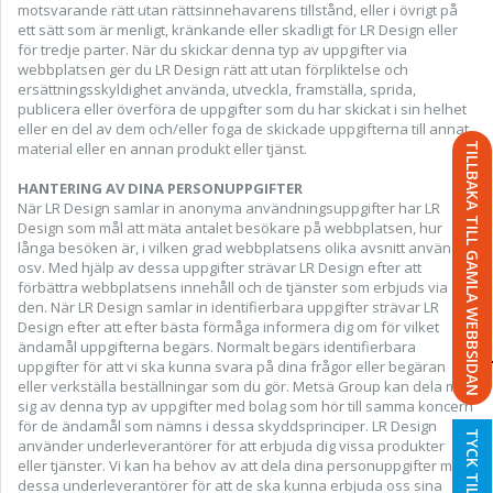
motsvarande rätt utan rättsinnehavarens tillstånd, eller i övrigt på
ett sätt som är menligt, kränkande eller skadligt för LR Design eller
för tredje parter. När du skickar denna typ av uppgifter via
webbplatsen ger du LR Design rätt att utan förpliktelse och
ersättningsskyldighet använda, utveckla, framställa, sprida,
publicera eller överföra de uppgifter som du har skickat i sin helhet
eller en del av dem och/eller foga de skickade uppgifterna till annat
material eller en annan produkt eller tjänst.
TILLBAKA TILL GAMLA WEBBSIDAN
HANTERING AV DINA PERSONUPPGIFTER
När LR Design samlar in anonyma användningsuppgifter har LR
Design som mål att mäta antalet besökare på webbplatsen, hur
långa besöken är, i vilken grad webbplatsens olika avsnitt används
osv. Med hjälp av dessa uppgifter strävar LR Design efter att
förbättra webbplatsens innehåll och de tjänster som erbjuds via
den. När LR Design samlar in identifierbara uppgifter strävar LR
Design efter att efter bästa förmåga informera dig om för vilket
ändamål uppgifterna begärs. Normalt begärs identifierbara
uppgifter för att vi ska kunna svara på dina frågor eller begäran
eller verkställa beställningar som du gör. Metsä Group kan dela med
sig av denna typ av uppgifter med bolag som hör till samma koncern
för de ändamål som nämns i dessa skyddsprinciper. LR Design
TYCK TILL
använder underleverantörer för att erbjuda dig vissa produkter
eller tjänster. Vi kan ha behov av att dela dina personuppgifter med
dessa underleverantörer för att de ska kunna erbjuda oss sina