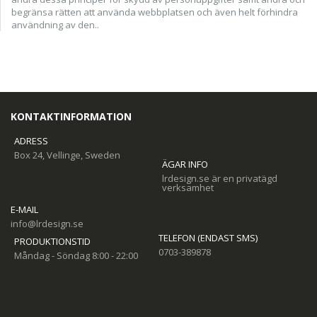
begränsa rätten att använda webbplatsen och även helt förhindra
användning av den..
KONTAKTINFORMATION
ADRESS
Box 24, Vellinge, Sweden
ÄGAR INFO
lrdesign.se är en privatägd
verksamhet
E-MAIL
info@lrdesign.se
TELEFON (ENDAST SMS)
PRODUKTIONSTID
0703-389878
Måndag - Söndag 8:00 - 22:00