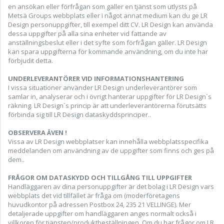
en ansökan eller förfrågan som gäller en tjänst som utlysts på
Metsä Groups webbplats eller i något annat medium kan du ge LR
Design personuppgifter, till exempel ditt CV. LR Design kan använda
dessa uppgifter på alla sina enheter vid fattande av
anställningsbeslut eller i det syfte som förfrågan gäller. LR Design
kan spara uppgifterna för kommande användning, om du inte har
förbjudit detta.
UNDERLEVERANTÖRER VID INFORMATIONSHANTERING
I vissa situationer använder LR Design underleverantörer som
samlar in, analyserar och i övrigt hanterar uppgifter för LR Design´s
räkning. LR Design´s princip är att underleverantörerna förutsätts
förbinda sig till LR Design dataskyddsprinciper..
OBSERVERA ÄVEN !
Vissa av LR Design webbplatser kan innehålla webbplatsspecifika
meddelanden om användning av de uppgifter som finns och ges på
dem..
FRÅGOR OM DATASKYDD OCH TILLGÅNG TILL UPPGIFTER
Handläggaren av dina personuppgifter är det bolag i LR Design vars
webbplats det vid tillfället är fråga om (moderföretagens
huvudkontor på adressen Postbox 24, 235 21 VELLINGE). Mer
detaljerade uppgifter om handläggaren anges normalt också i
villkoren för tjänsten/produktbeställningen. Om du har frågor om LR