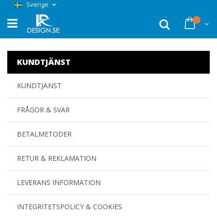
Hoppa
Sverige
till
innehållet
Sök
Du har 
KUNDTJÄNST
KUNDTJÄNST
FRÅGOR & SVAR
BETALMETODER
RETUR & REKLAMATION
LEVERANS INFORMATION
INTEGRITETSPOLICY & COOKIES