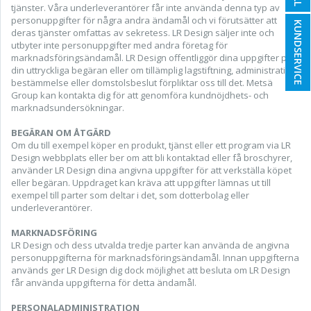
tjänster. Våra underleverantörer får inte använda denna typ av
personuppgifter för några andra ändamål och vi förutsätter att
KUNDSERVICE
deras tjänster omfattas av sekretess. LR Design säljer inte och
utbyter inte personuppgifter med andra företag för
marknadsföringsändamål. LR Design offentliggör dina uppgifter på
din uttryckliga begäran eller om tillämplig lagstiftning, administrativ
bestämmelse eller domstolsbeslut förpliktar oss till det. Metsä
Group kan kontakta dig för att genomföra kundnöjdhets- och
marknadsundersökningar.
BEGÄRAN OM ÅTGÄRD
Om du till exempel köper en produkt, tjänst eller ett program via LR
Design webbplats eller ber om att bli kontaktad eller få broschyrer,
använder LR Design dina angivna uppgifter för att verkställa köpet
eller begäran. Uppdraget kan kräva att uppgifter lämnas ut till
exempel till parter som deltar i det, som dotterbolag eller
underleverantörer.
MARKNADSFÖRING
LR Design och dess utvalda tredje parter kan använda de angivna
personuppgifterna för marknadsföringsändamål. Innan uppgifterna
används ger LR Design dig dock möjlighet att besluta om LR Design
får använda uppgifterna för detta ändamål.
PERSONALADMINISTRATION