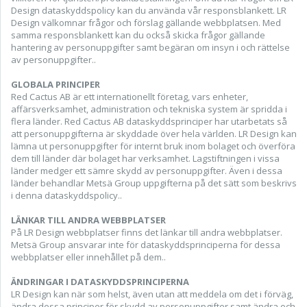
Design dataskyddspolicy kan du använda vår responsblankett. LR
Design välkomnar frågor och förslag gällande webbplatsen. Med
samma responsblankett kan du också skicka frågor gällande
hantering av personuppgifter samt begäran om insyn i och rättelse
av personuppgifter..
GLOBALA PRINCIPER
Red Cactus AB är ett internationellt företag, vars enheter,
affärsverksamhet, administration och tekniska system är spridda i
flera länder. Red Cactus AB dataskyddsprinciper har utarbetats så
att personuppgifterna är skyddade över hela världen. LR Design kan
lämna ut personuppgifter för internt bruk inom bolaget och överföra
dem till länder där bolaget har verksamhet. Lagstiftningen i vissa
länder medger ett sämre skydd av personuppgifter. Även i dessa
länder behandlar Metsä Group uppgifterna på det sätt som beskrivs
i denna dataskyddspolicy..
LÄNKAR TILL ANDRA WEBBPLATSER
På LR Design webbplatser finns det länkar till andra webbplatser.
Metsä Group ansvarar inte för dataskyddsprinciperna för dessa
webbplatser eller innehållet på dem..
ÄNDRINGAR I DATASKYDDSPRINCIPERNA
LR Design kan när som helst, även utan att meddela om det i förväg,
ändra dessa principer för skydd av personuppgifter samt ändra och