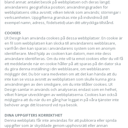
bland annat: antalet besök på webbplatsen och deras längd;
användarens geografiska position; användningsgraden för
webbplatsens olika avsnitt; vilken teknik som används; störningar i
verksamheten. Uppgifterna granskas inte på individnivå (till
exempel namn, adress, födelsetid) utan ditt uttryckliga tillstånd.
COOKIES
LR Design kan använda cookies på dessa webbplatser. En cookie är
en fil som webbplatsen kan skicka till användarens webbläsare,
varifrån den kan sparas i användarens system som en anonym
identifierare. Med hjälp av cookien kan datorn, men inte dess
användare identifieras. Om du inte vill ta emot cookies eller du vill få
ett meddelande när en cookie håller på att sparas på din dator ska
du göra denna inställning i din webbläsare, om webbläsaren
möjliggör det. Du bör vara medveten om att det kan hända att du
inte kan se vissa avsnitt av webbplatsen som skulle kunna göra
användningen av den smidigare, om du inte tillåter cookies. LR
Design samlar in används och analyseras endast som en helhet,
vilket främjar utvecklingen av webbplatserna. Cookies kan också
möjliggöra att du när du en gång har loggat in på våra tjänster inte
behöver ange ditt lösenord vid nya besök.
DINA UPPGIFTERS KORREKTHET
Denna webbplats får inte användas för att publicera eller sprida
uppgifter som är skyddade genom upphovsrätt eller annan